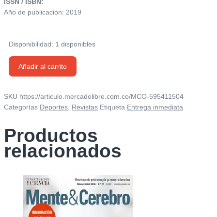
ISSN / ISBN:
Año de publicación: 2019
Disponibilidad:
1 disponibles
Revista
Añadir al carrito
Oxígeno
Deporte
Y
SKU
https://articulo.mercadolibre.com.co/MCO-595411504
Naturaleza
Categorías
Deportes
,
Revistas
Etiqueta
Entrega inmediata
-
03/19
Productos
cantidad
relacionados