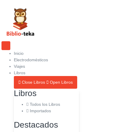
Ir
al
contenido
Inicio
Electrodomésticos
Viajes
Libros
Close Libros
Open Libros
Libros
Todos los Libros
Importados
Destacados