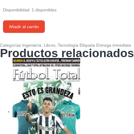
Disponibilidad:
1 disponibles
Computational
Añadir al carrito
Electromagnetics
For
RF
Categorías
Ingeniería
,
Libros
,
Tecnología
Etiqueta
Entrega inmediata
Productos relacionados
and
Microwave
Engineering
cantidad