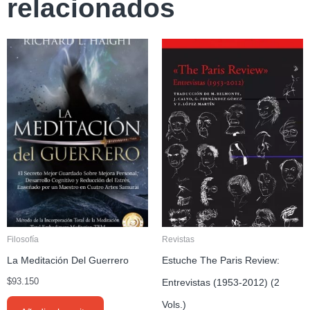
relacionados
Filosofía
Revistas
La Meditación Del Guerrero
Estuche The Paris Review:
$
93.150
Entrevistas (1953-2012) (2
Vols.)