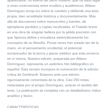
apasionante, no exento de cierto misterio, que ha dado lugar
a vivas controversias entre eruditos y académicos. Atilano
Domínguez arroja luz sobre la cuestión y defiende una tesis
propia, bien acreditada histórica y documentalmente. Más
allá de discusiones sobre manuscritos y fuentes, de
ejemplares perdidos y copias recobradas, el Tratado breve
es una obra de singular belleza por la gélida precisión con
que Spinoza define y encadena sistemáticamente los
conceptos de su filosofía. Pocas veces han estado tan de la
mano, en el pensamiento occidental, el potencial
esclarecedor de la teoría y placer estético que esta encierra
en sí misma. Nuestra edición, preparada por Atilano
Domínguez, representa un auténtico hito bibliográfico en
español: Esta versión incorpora la numeración de la edición
crítica de Gerbhardt. Estamos ante una edición
rigurosamente comentada de la obra. Casi 250 notas,
redactadas por el propio Domínguez, aclaran el sentido del
texto. La publicación se completa con un detalladísimo índice
analítico y léxico.
CARACTERÍSTICAS