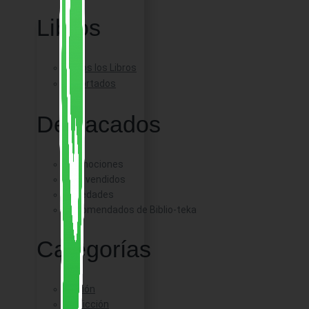
Libros
Todos los Libros
Importados
Destacados
Promociones
Más vendidos
Novedades
Recomendados de Biblio-teka
Categorías
Ficción
No Ficción