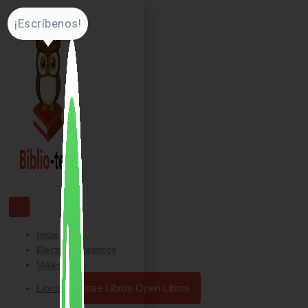
Ir
¡Escríbenos!
al
contenido
Inicio
Electrodomésticos
Viajes
Close Libros
Open Libros
Libros