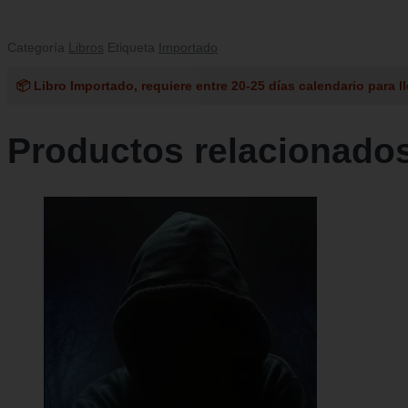
Categoría
Libros
Etiqueta
Importado
📦 Libro Importado, requiere entre 20-25 días calendario para ll
Productos relacionado