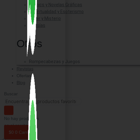
Comics y Novelas Gráficas
Espiritualidad y Esoterismo
Triller y Misterio
Poesías
Otros
Rompecabezas y Juegos
Revistas
Ofertas
Blog
Buscar
No hay productos
en el carrito.
$
0
0
Carrito