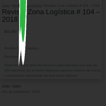
Inicio
/
Revistas
/
Logística
/ Revista Zona Logística # 104 – 2018
Revista Zona Logística # 104 –
2018
$
21.000
Revista Zona Logística
Descripción
Medio físico con artículos técnicos especializados con más de
100 ediciones. Es el medio ideal para generar impulso de marca
y mantenerse actualizado del que hacer logístico.
ISSN / ISBN:
Año de publicación: 2018