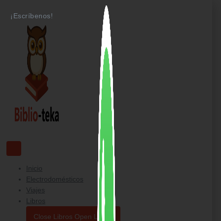
Ir
¡Escríbenos!
al
contenido
Inicio
Electrodomésticos
Viajes
Libros
Close Libros
Open Libros