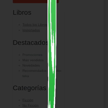
Libros
Todos los Libros
Importados
Destacados
Promociones
Más vendidos
Novedades
Recomendados de Biblio-
teka
Categorías
Ficción
No Ficción