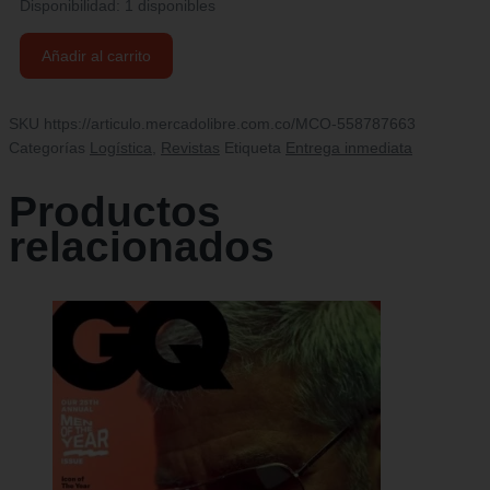
Disponibilidad:
1 disponibles
Revista
Añadir al carrito
Zona
Logística
#
SKU
https://articulo.mercadolibre.com.co/MCO-558787663
104
Categorías
Logística
,
Revistas
Etiqueta
Entrega inmediata
-
2018
Productos
cantidad
relacionados