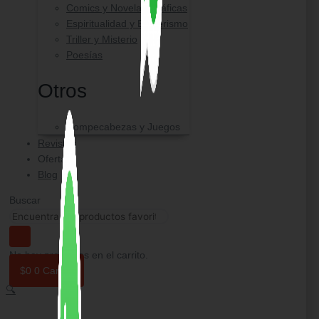
Comics y Novelas Gráficas
Espiritualidad y Esoterismo
Triller y Misterio
Poesías
Otros
Rompecabezas y Juegos
Revistas
Ofertas
Blog
Buscar
No hay productos en el carrito.
$
0
0
Carrito
🔍