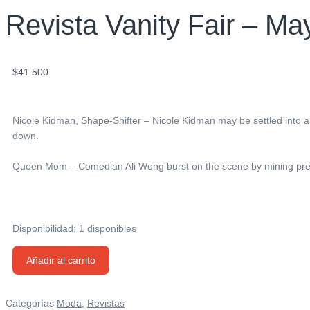
Revista Vanity Fair – Ma
$
41.500
Nicole Kidman, Shape-Shifter – Nicole Kidman may be settled into a m
down.
Queen Mom – Comedian Ali Wong burst on the scene by mining pre
Disponibilidad:
1 disponibles
Revista
Añadir al carrito
Vanity
Fair
–
Categorías
Moda
,
Revistas