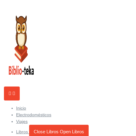
Ir
al
contenido
Inicio
Electrodomésticos
Viajes
Close Libros
Open Libros
Libros