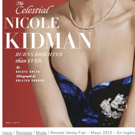
Inicio
/
Revistas
/
Moda
/ Revista Vanity Fair – Mayo 2019 – En Inglés