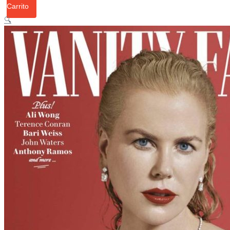
Carrito
🔍