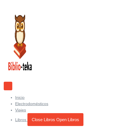
Ir
al
contenido
Inicio
Electrodomésticos
Viajes
Close Libros
Open Libros
Libros