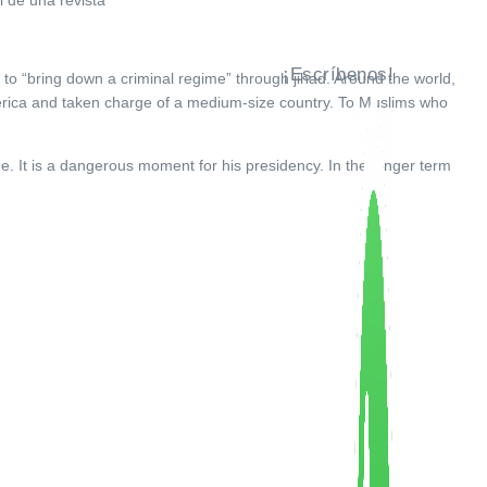
¡Escríbenos!
w to “bring down a criminal regime” through jihad. Around the world,
merica and taken charge of a medium-size country. To Muslims who
ee. It is a dangerous moment for his presidency. In the longer term