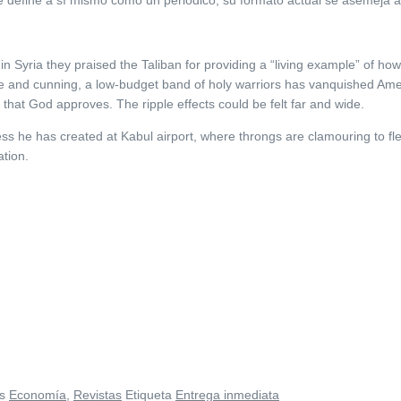
in Syria they praised the Taliban for providing a “living example” of ho
ience and cunning, a low-budget band of holy warriors has vanquished A
 that God approves. The ripple effects could be felt far and wide.
ess he has created at Kabul airport, where throngs are clamouring to fl
ation.
s
Economía
,
Revistas
Etiqueta
Entrega inmediata