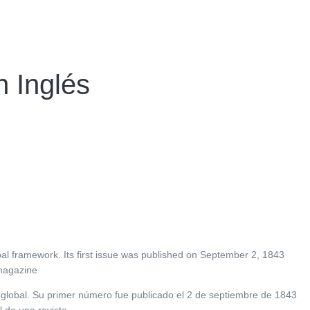
n Inglés
obal framework. Its first issue was published on September 2, 1843
 magazine
 global. Su primer número fue publicado el 2 de septiembre de 1843
l de una revista