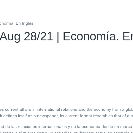
onomía. En Inglés
 Aug 28/21 | Economía. E
s current affairs in international relations and the economy from a gl
it defines itself as a newspaper, its current format resembles that of a
ad de las relaciones internacionales y de la economía desde un marco
e define a sí mismo como un periódico, su formato actual se asemeja a