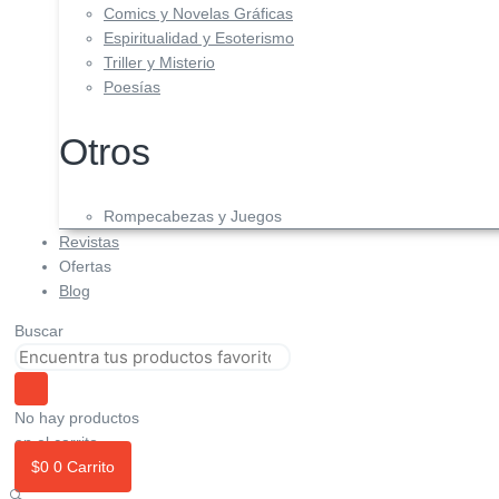
Comics y Novelas Gráficas
Espiritualidad y Esoterismo
Triller y Misterio
Poesías
Otros
Rompecabezas y Juegos
Revistas
Ofertas
Blog
Buscar
No hay productos
en el carrito.
$
0
0
Carrito
🔍