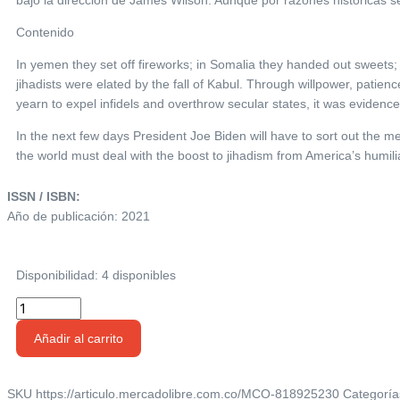
Contenido
In yemen they set off fireworks; in Somalia they handed out sweets; 
jihadists were elated by the fall of Kabul. Through willpower, pat
yearn to expel infidels and overthrow secular states, it was evidence
In the next few days President Joe Biden will have to sort out the m
the world must deal with the boost to jihadism from America’s humili
ISSN / ISBN:
Año de publicación: 2021
Disponibilidad:
4 disponibles
Revista
The
Añadir al carrito
Economist
|
Aug
SKU
https://articulo.mercadolibre.com.co/MCO-818925230
Categoría