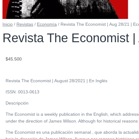
Inicio
/
Revistas
/
Economía
/ Revista The Economist | Aug 28/21 | Ec
Revista The Economist |
$
45.500
Revista The Economist | August 28/2021 | En Inglés
ISSN: 0013-0613
Descripción
The Economist is a weekly publication in the English, which addresse
under the direction of James Wilson. Although for historical reasons 
The Economist es una publicación semanal , que aborda la actualid
bajo la dirección de James Wilson. Aunque por razones históricas s