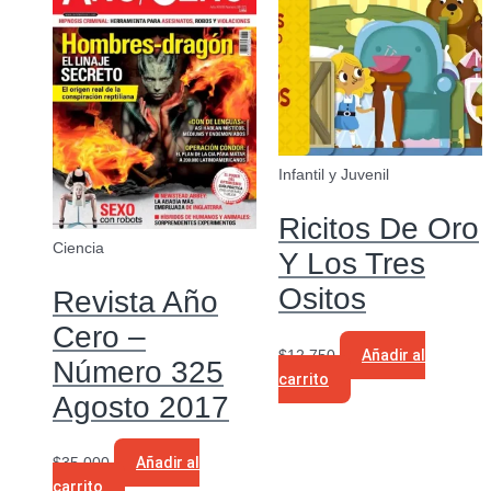
Infantil y Juvenil
Ricitos De Oro
Ciencia
Y Los Tres
Ositos
Revista Año
Cero –
$
12.750
Añadir al
Número 325
carrito
Agosto 2017
$
35.000
Añadir al
carrito