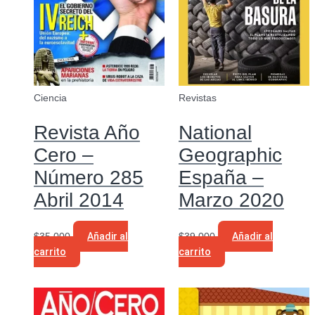
Ciencia
Revistas
Revista Año
National
Cero –
Geographic
Número 285
España –
Abril 2014
Marzo 2020
$
35.000
Añadir al
$
39.000
Añadir al
carrito
carrito