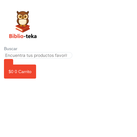
Ir
al
contenido
Buscar
$
0
0
Carrito