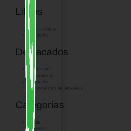
Libros
Todos los Libros
Importados
Destacados
Promociones
Más vendidos
Novedades
Recomendados de Biblio-teka
Categorías
Ficción
No Ficción