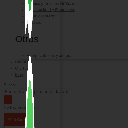
Comics y Novelas Gráficas
Espiritualidad y Esoterismo
Triller y Misterio
Poesías
Otros
Rompecabezas y Juegos
Revistas
Ofertas
Blog
Buscar
No hay productos
en el carrito.
$
0
0
Carrito
🔍