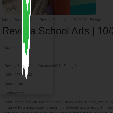
Inicio
/
Revistas
/
Arte
/ Revista School Arts | 10/2021 | En Inglés
Revista School Arts | 10/
$
41.000
Revista School Arts | October/2021 | En Inglés
ISSN: 0036-6463
Descripción
Connections
Art is integrated with subject areas such as math, science, writing,
inspired by a guitar study, elementary students use a Visual Thinking
school students collaborate with a professional artist to paint a mura