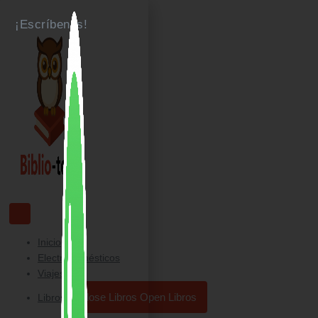
Ir
¡Escríbenos!
al
contenido
Inicio
Electrodomésticos
Viajes
Close Libros
Open Libros
Libros