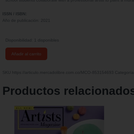
ISSN / ISBN:
Año de publicación: 2021
Disponibilidad:
1 disponibles
Revista
Añadir al carrito
School
Arts
|
SKU
https://articulo.mercadolibre.com.co/MCO-853154693
Categoría
10/2021
|
Productos relacionado
En
Inglés
cantidad