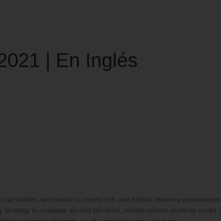
2021 | En Inglés
 social studies, and music to create rich and holistic learning experien
 Strategy to evaluate art and literature, middle-school students sculpt 
l that celebrates diversity, equity, and inclusion, and more.