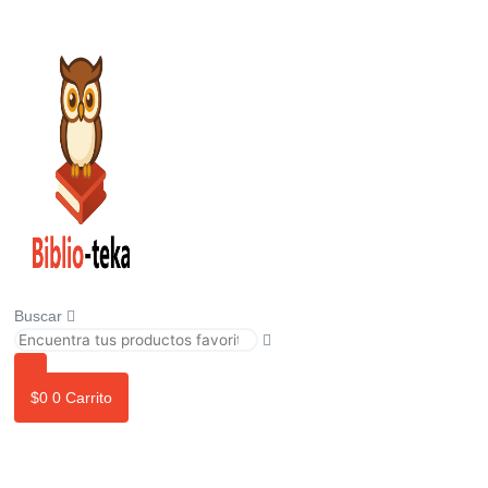
Ir
al
contenido
Buscar
$
0
0
Carrito