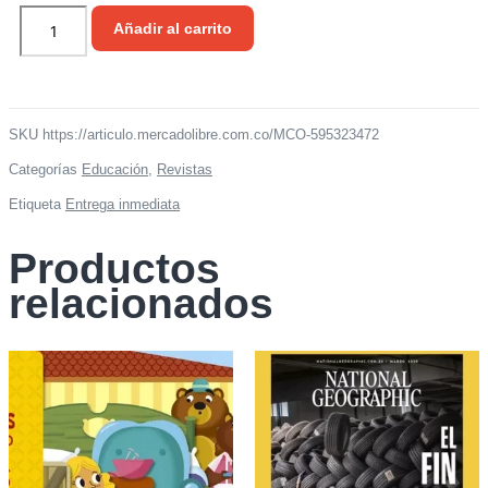
Revista
Añadir al carrito
Padres
Y
Maestros
-
SKU
https://articulo.mercadolibre.com.co/MCO-595323472
366/2016
cantidad
Categorías
Educación
,
Revistas
Etiqueta
Entrega inmediata
Productos
relacionados