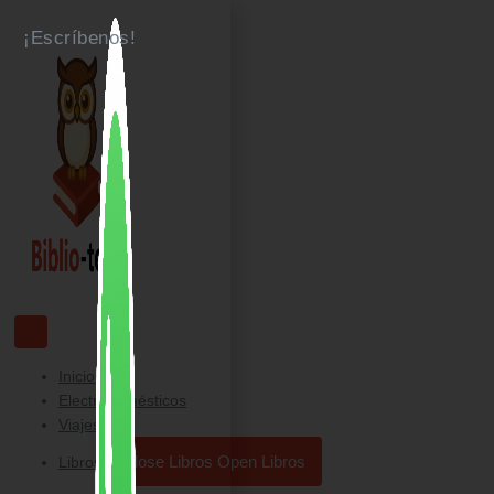
Ir
¡Escríbenos!
al
contenido
Inicio
Electrodomésticos
Viajes
Close Libros
Open Libros
Libros