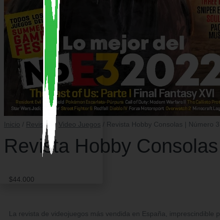
Inicio
/
Revistas
/
Video Juegos
/ Revista Hobby Consolas | Número 
Revista Hobby Consolas
$
44.000
La revista de videojuegos más vendida en España, imprescindible p