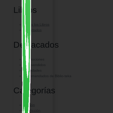
Libros
Todos los Libros
Importados
Destacados
Promociones
Más vendidos
Novedades
Recomendados de Biblio-teka
Categorías
Ficción
No Ficción