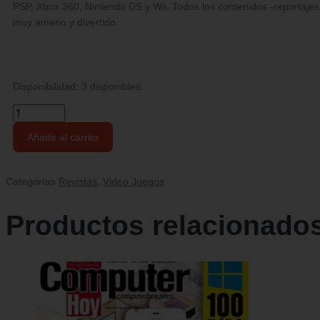
PSP, Xbox 360, Nintendo DS y Wii. Todos los contenidos -reportajes
muy ameno y divertido.
Disponibilidad:
3 disponibles
Revista
Hobby
Añadir al carrito
Consolas
|
Número
Categorías
Revistas
,
Video Juegos
372
cantidad
Productos relacionado