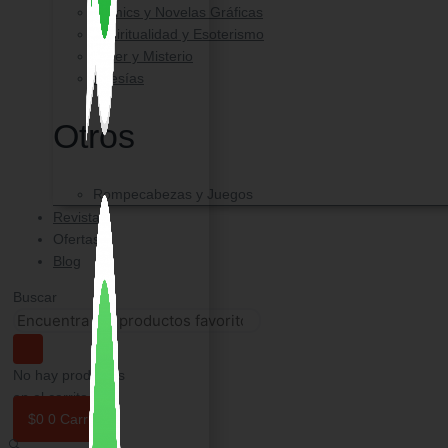
Comics y Novelas Gráficas
Espiritualidad y Esoterismo
Triller y Misterio
Poesías
Otros
Rompecabezas y Juegos
Revistas
Ofertas
Blog
Buscar
No hay productos
en el carrito.
$
0
0
Carrito
🔍