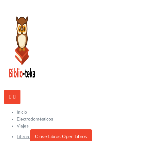
Ir
al
contenido
Inicio
Electrodomésticos
Viajes
Close Libros
Open Libros
Libros