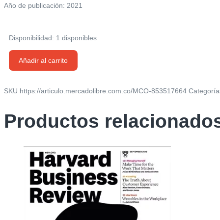
Año de publicación: 2021
Disponibilidad:
1 disponibles
Revista
Añadir al carrito
Gq
España
|
SKU
https://articulo.mercadolibre.com.co/MCO-853517664
Categoría
08/21
cantidad
Productos relacionado