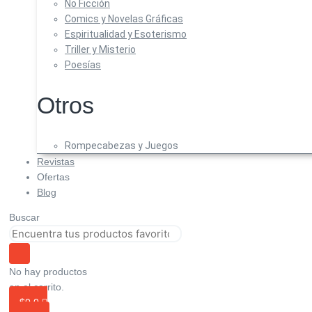
No Ficción
Comics y Novelas Gráficas
Espiritualidad y Esoterismo
Triller y Misterio
Poesías
Otros
Rompecabezas y Juegos
Revistas
Ofertas
Blog
Buscar
No hay productos
en el carrito.
$
0
0