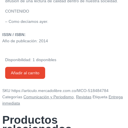
difusión de una lectura de calidad dentro de nuestra sociedad.
CONTENIDO
– Como decíamos ayer.
ISSN / ISBN:
Año de publicación: 2014
Disponibilidad:
1 disponibles
Revista
Añadir al carrito
Etiqueta
Verde
-
SKU
https://articulo.mercadolibre.com.co/MCO-518484784
Número
Categorías
Comunicación y Periodismo
,
Revistas
Etiqueta
Entrega
13
inmediata
cantidad
Productos