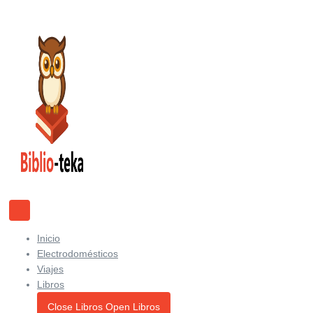
Ir
al
contenido
Inicio
Electrodomésticos
Viajes
Libros
Close Libros
Open Libros