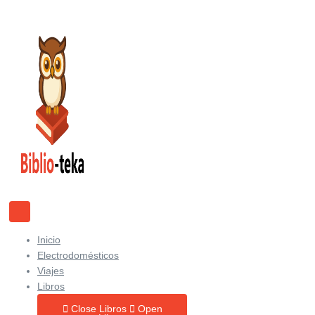
Ir
al
contenido
Inicio
Electrodomésticos
Viajes
Libros
Close Libros
Open