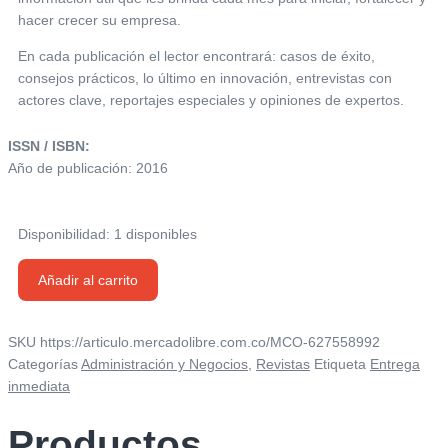
hacer crecer su empresa.
En cada publicación el lector encontrará: casos de éxito,
consejos prácticos, lo último en innovación, entrevistas con
actores clave, reportajes especiales y opiniones de expertos.
ISSN / ISBN:
Año de publicación: 2016
Disponibilidad:
1 disponibles
Revista
Añadir al carrito
Entrepreneur
En
Español
SKU
https://articulo.mercadolibre.com.co/MCO-627558992
-
Categorías
Administración y Negocios
,
Revistas
Etiqueta
Entrega
Enero
inmediata
2016
cantidad
Productos