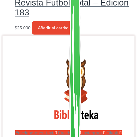
Revista Fútbol Total – Edición
183
$
25.000
Añadir al carrito
Envelope-open-text
Facebook
Instagram
Tiktok