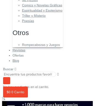
No Ficción
Comics y Novelas Gráficas
Espiritualidad y Esoterismo
Triller y Misterio
Poesías
Otros
Rompecabezas y Juegos
Revistas
Ofertas
Blog
Buscar
No hay productos en el carrito.
$
0
0
Carrito
🔍