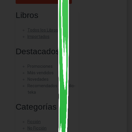
Libros
Todos los Libros
Importados
Destacados
Promociones
Más vendidos
Novedades
Recomendados de Biblio-
teka
Categorías
Ficción
No Ficción