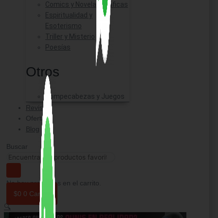
Comics y Novelas Gráficas
Espiritualidad y
Esoterismo
Triller y Misterio
Poesías
Otros
Rompecabezas y Juegos
Revistas
Ofertas
Blog
Buscar
No hay productos en el carrito.
$
0
0
Carrito
🔍