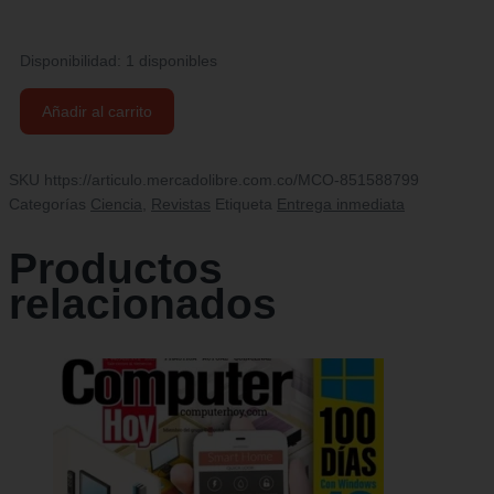
Disponibilidad:
1 disponibles
Revista
Añadir al carrito
Como
Funciona
I
SKU
https://articulo.mercadolibre.com.co/MCO-851588799
Número
Categorías
Ciencia
,
Revistas
Etiqueta
Entrega inmediata
94
cantidad
Productos
relacionados