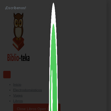
Ir
¡Escríbenos!
al
contenido
Inicio
Electrodomésticos
Viajes
Libros
Close Libros
Open Libros