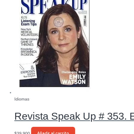
Idiomas
Revista Speak Up # 353. 
$
39.900
Añadir al carrito