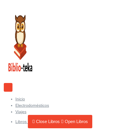
Ir
al
contenido
Inicio
Electrodomésticos
Viajes
Close Libros
Open Libros
Libros