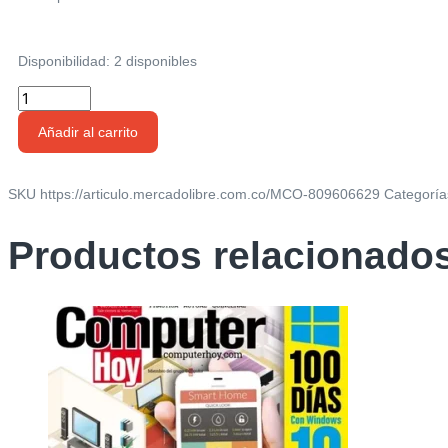
Disponibilidad:
2 disponibles
Revista
Amnistía
Añadir al carrito
Internacional
|
08/21
SKU
https://articulo.mercadolibre.com.co/MCO-809606629
Categoría
cantidad
Productos relacionado