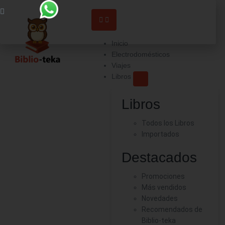
Inicio
Electrodomésticos
Viajes
Libros
Libros
Todos los Libros
Importados
Destacados
Promociones
Más vendidos
Novedades
Recomendados de
Biblio-teka