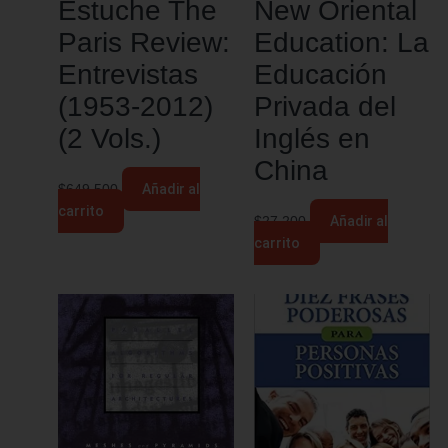
Estuche The
New Oriental
Paris Review:
Education: La
Entrevistas
Educación
(1953-2012)
Privada del
(2 Vols.)
Inglés en
China
$
649.500
Añadir al
carrito
$
27.200
Añadir al
carrito