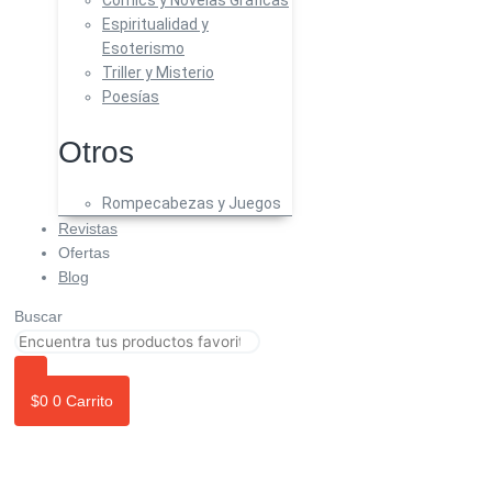
Comics y Novelas Gráficas
Espiritualidad y
Esoterismo
Triller y Misterio
Poesías
Otros
Rompecabezas y Juegos
Revistas
Ofertas
Blog
Buscar
$
0
0
Carrito