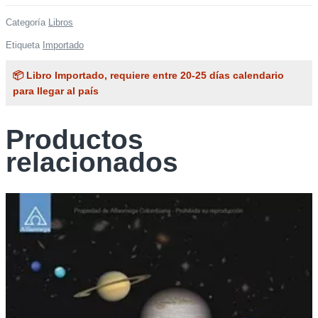
Categoría
Libros
Etiqueta
Importado
📦 Libro Importado, requiere entre 20-25 días calendario
para llegar al país
Productos
relacionados