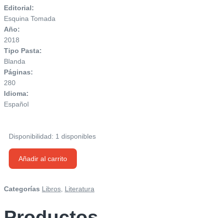
Editorial:
Esquina Tomada
Año:
2018
Tipo Pasta:
Blanda
Páginas:
280
Idioma:
Español
Disponibilidad:
1 disponibles
Pachamama
Añadir al carrito
y
el
hombre
Categorías
Libros
,
Literatura
Jaguar
cantidad
Productos