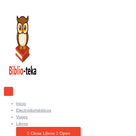
Ir
al
contenido
Inicio
Electrodomésticos
Viajes
Libros
Close Libros
Open