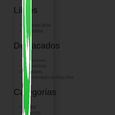
Libros
Todos los Libros
Importados
Destacados
Promociones
Más vendidos
Novedades
Recomendados de Biblio-teka
Categorías
Ficción
No Ficción