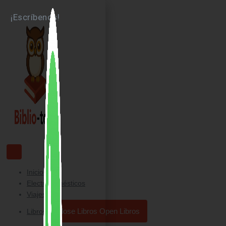
Ir
¡Escríbenos!
al
contenido
Inicio
Electrodomésticos
Viajes
Close Libros
Open Libros
Libros