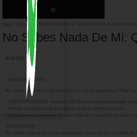
Inicio
/
Libros
/ No Sabes Nada De Mí: Quiénes Son Las Espías Espa
No Sabes Nada De Mí: Q
$
148.500
LIBRO IMPORTADO
No sabes nada de mí: Quiénes son las espías españolas | Pilar Ce
• LIBRO IMPORTADO: Requiere 20-25 días hábiles para llegar al país
• Revisar condiciones de la venta en la parte inferior del texto
• Preguntas e inquietudes: Realice todas las preguntas necesarias 
DESCRIPCIÓN
No sabes nada de mí es un apasionante recorrido por las vidas de l