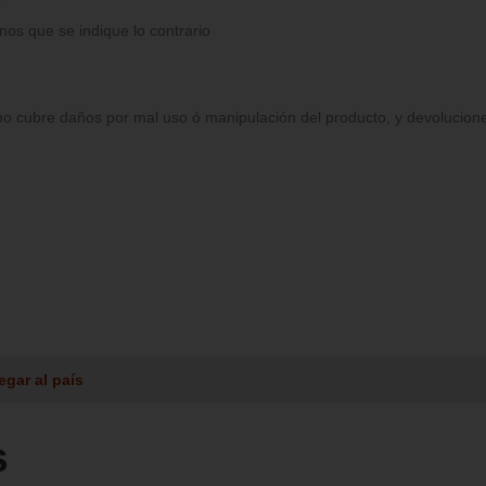
r
enos que se indique lo contrario
 cubre daños por mal uso ó manipulación del producto, y devoluciones po
egar al país
s