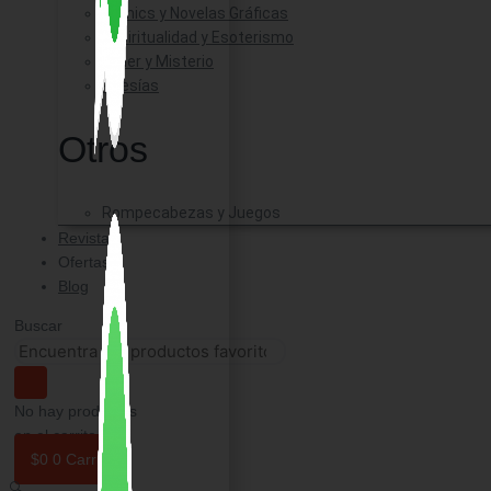
Comics y Novelas Gráficas
Espiritualidad y Esoterismo
Triller y Misterio
Poesías
Otros
Rompecabezas y Juegos
Revistas
Ofertas
Blog
Buscar
No hay productos
en el carrito.
$
0
0
Carrito
🔍