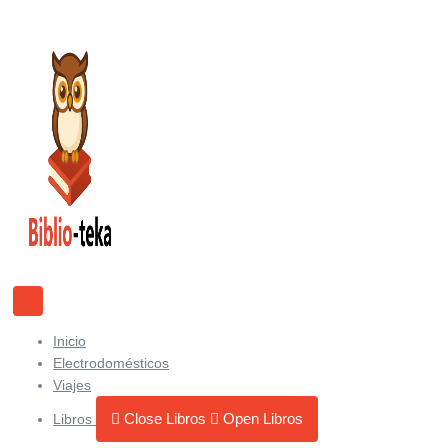
Ir
al
contenido
Inicio
Electrodomésticos
Viajes
Close Libros
Open Libros
Libros