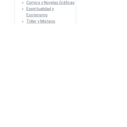
Comics y Novelas Gráficas
Espiritualidad y
Esoterismo
Triller y Misterio
Poesías
Otros
Rompecabezas y Juegos
Revistas
Ofertas
Blog
Buscar
$
0
0
Carrito