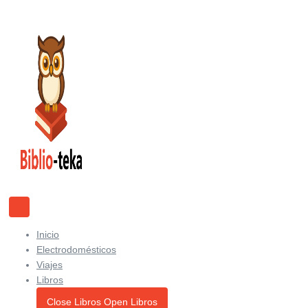
Ir
al
contenido
Inicio
Electrodomésticos
Viajes
Libros
Close Libros
Open Libros