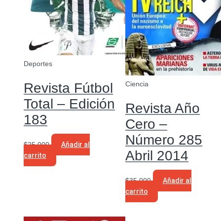
Deportes
Ciencia
Revista Fútbol
Total – Edición
Revista Año
183
Cero –
Número 285
$
25.000
Añadir al
Abril 2014
carrito
$
35.000
Añadir al
carrito