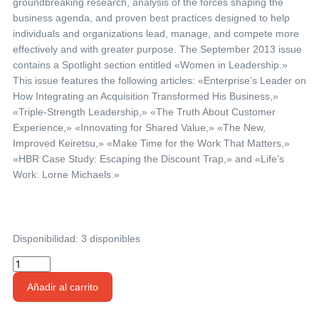
groundbreaking research, analysis of the forces shaping the
business agenda, and proven best practices designed to help
individuals and organizations lead, manage, and compete more
effectively and with greater purpose. The September 2013 issue
contains a Spotlight section entitled «Women in Leadership.»
This issue features the following articles: «Enterprise’s Leader on
How Integrating an Acquisition Transformed His Business,»
«Triple-Strength Leadership,» «The Truth About Customer
Experience,» «Innovating for Shared Value,» «The New,
Improved Keiretsu,» «Make Time for the Work That Matters,»
«HBR Case Study: Escaping the Discount Trap,» and «Life’s
Work: Lorne Michaels.»
Disponibilidad:
3 disponibles
Harvard
Business
Añadir al carrito
Review
09/13.