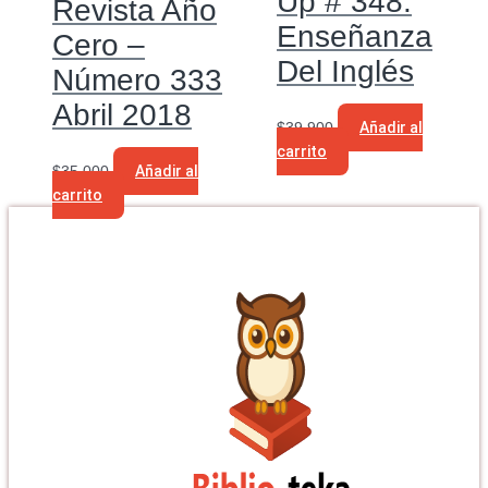
Up # 348.
Revista Año
Enseñanza
Cero –
Del Inglés
Número 333
Abril 2018
$
39.900
Añadir al
carrito
$
35.000
Añadir al
carrito