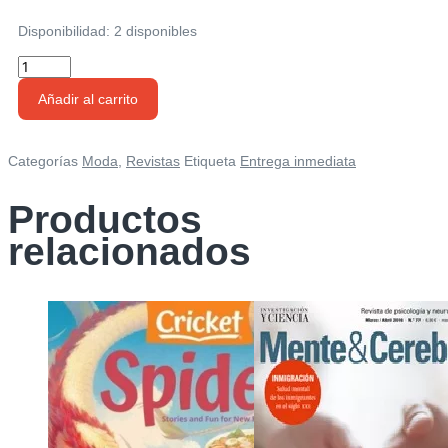
Disponibilidad:
2 disponibles
Harper's
Bazaar
Añadir al carrito
-
Agosto
2019
Categorías
Moda
,
Revistas
Etiqueta
Entrega inmediata
En
Inglés
Productos
cantidad
relacionados