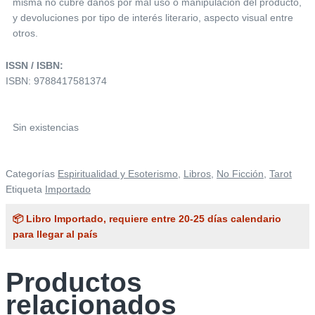
misma no cubre daños por mal uso ó manipulación del producto,
y devoluciones por tipo de interés literario, aspecto visual entre
otros.
ISSN / ISBN:
ISBN: 9788417581374
Sin existencias
Categorías
Espiritualidad y Esoterismo
,
Libros
,
No Ficción
,
Tarot
Etiqueta
Importado
📦 Libro Importado, requiere entre 20-25 días calendario
para llegar al país
Productos
relacionados