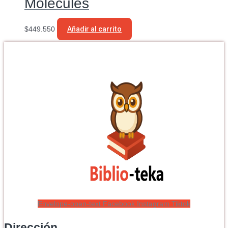
Molecules
$
449.550
Añadir al carrito
Envelope-open-text
Facebook
Instagram
Tiktok
Dirección