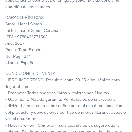
deberá luchar contra sus enemigos y salvar la vida del último
guardián de las virtudes.
CARACTERÍSTICAS
Autor: Lionel Simon
Editor: Lionel Simon Corchia
ISBN: 9788469771563
Año: 2017
Pasta: Tapa Blanda
No. Pag.: 244
Idioma: Español
CONDICIONES DE VENTA
LIBRO IMPORTADO. Requiere entre 20-25 días Hábiles para
llegar al país.
• Producto: Todos nuestros libros y revistas son Nuevos
• Garantía: 1 Mes de garantía. Por defectos de impresión o
edición. La misma no cubre daños por mal uso ó manipulación
del producto, y devoluciones por tipo de interés literario, aspecto
visual entre otros.
• Hacer click en «Comprar», solo cuando estés seguro que lo
quieres. Tu oferta es un compromiso de compra, debido a que