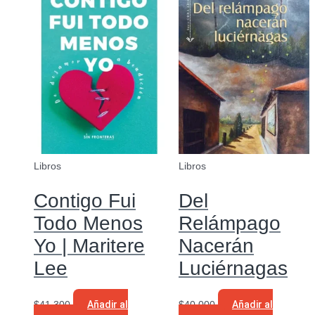
Libros
Libros
Contigo Fui
Del
Todo Menos
Relámpago
Yo | Maritere
Nacerán
Lee
Luciérnagas
$
41.300
Añadir al
$
40.000
Añadir al