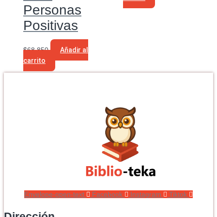
Personas
Positivas
$
68.850
Añadir al
carrito
Envelope-open-text
Facebook
Instagram
Tiktok
Dirección