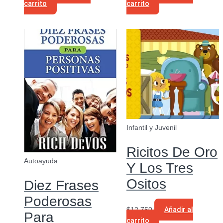
carrito
carrito
Infantil y Juvenil
Ricitos De Oro
Autoayuda
Y Los Tres
Ositos
Diez Frases
Poderosas
$
12.750
Añadir al
Para
carrito