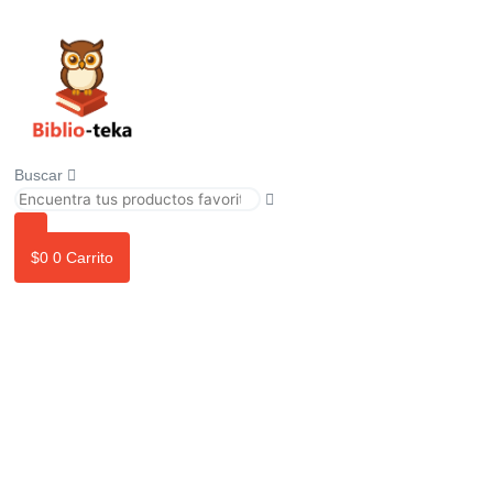
Ir
al
contenido
Buscar
$
0
0
Carrito