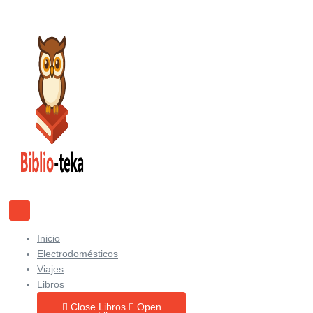
Ir
al
contenido
Inicio
Electrodomésticos
Viajes
Libros
Close Libros
Open