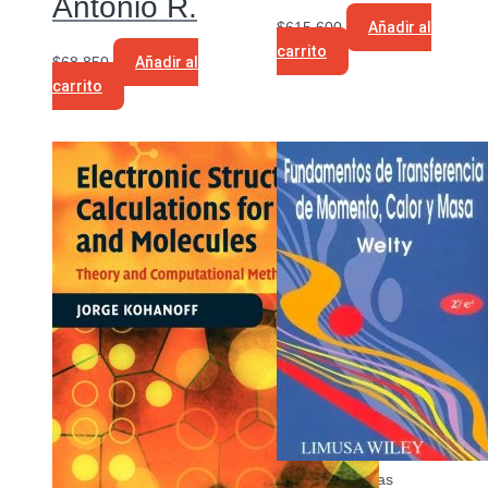
Antonio R.
$
615.600
Añadir al
carrito
$
68.850
Añadir al
carrito
Ciencias Básicas