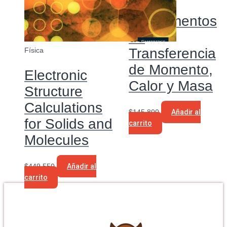
Fundamentos
de
Transferencia
Física
de Momento,
Electronic
Calor y Masa
Structure
Calculations
$
145.800
Añadir al
for Solids and
carrito
Molecules
$
449.550
Añadir al
carrito