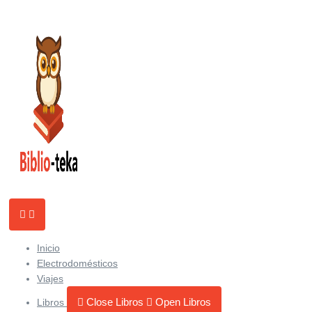
Ir
al
contenido
Inicio
Electrodomésticos
Viajes
Close Libros
Open Libros
Libros