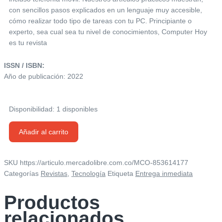
con sencillos pasos explicados en un lenguaje muy accesible,
cómo realizar todo tipo de tareas con tu PC. Principiante o
experto, sea cual sea tu nivel de conocimientos, Computer Hoy
es tu revista
ISSN / ISBN:
Año de publicación: 2022
Disponibilidad:
1 disponibles
Computer
Añadir al carrito
Hoy
-
605
SKU
https://articulo.mercadolibre.com.co/MCO-853614177
|
Categorías
Revistas
,
Tecnología
Etiqueta
Entrega inmediata
Revista
De
Productos
Tecnología
relacionados
cantidad