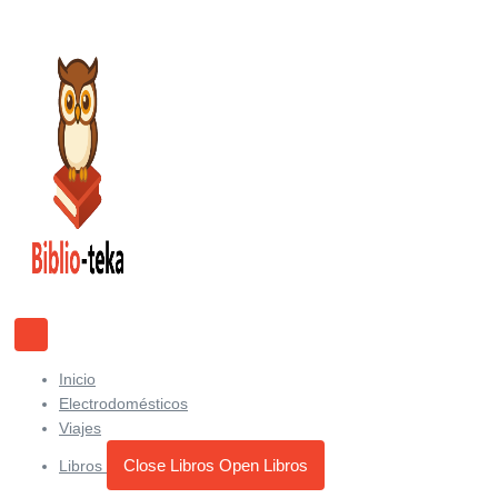
Ir
al
contenido
Inicio
Electrodomésticos
Viajes
Close Libros
Open Libros
Libros