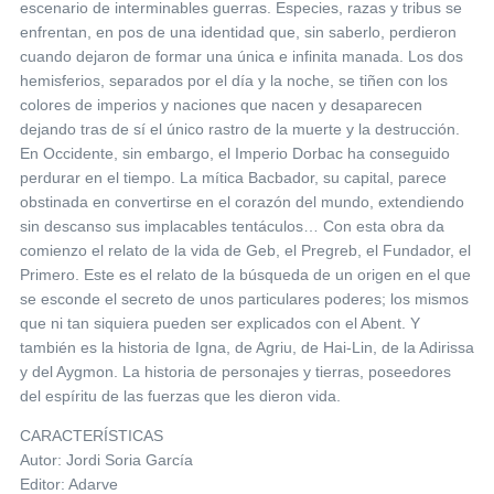
escenario de interminables guerras. Especies, razas y tribus se
enfrentan, en pos de una identidad que, sin saberlo, perdieron
cuando dejaron de formar una única e infinita manada. Los dos
hemisferios, separados por el día y la noche, se tiñen con los
colores de imperios y naciones que nacen y desaparecen
dejando tras de sí el único rastro de la muerte y la destrucción.
En Occidente, sin embargo, el Imperio Dorbac ha conseguido
perdurar en el tiempo. La mítica Bacbador, su capital, parece
obstinada en convertirse en el corazón del mundo, extendiendo
sin descanso sus implacables tentáculos… Con esta obra da
comienzo el relato de la vida de Geb, el Pregreb, el Fundador, el
Primero. Este es el relato de la búsqueda de un origen en el que
se esconde el secreto de unos particulares poderes; los mismos
que ni tan siquiera pueden ser explicados con el Abent. Y
también es la historia de Igna, de Agriu, de Hai-Lin, de la Adirissa
y del Aygmon. La historia de personajes y tierras, poseedores
del espíritu de las fuerzas que les dieron vida.
CARACTERÍSTICAS
Autor: Jordi Soria García
Editor: Adarve