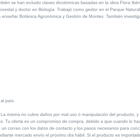
ambién se han incluido claves dicotómicas basadas en la obra Flora Ibér
o forestal y doctor en Biología. Trabajó como gestor en el Parque Natura
enseñar Botánica Agronómica y Gestión de Montes. También investiga e
al país.
 La misma no cubre daños por mal uso ó manipulación del producto, y dev
res. Tu oferta es un compromiso de compra, debido a que cuando lo ha
s un correo con los datos de contacto y los pasos necesarios para conc
iante mercado envío el próximo día hábil. Si el producto es importado,