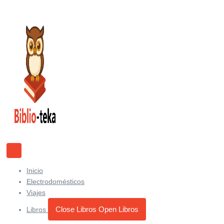
Ir
al
contenido
Inicio
Electrodomésticos
Viajes
Close Libros
Open Libros
Libros