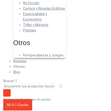
No Ficción
Comics y Novelas Gráficas
Espiritualidad y
Esoterismo
Triller y Misterio
Poesías
Otros
Rompecabezas y Juegos
Revistas
Ofertas
Blog
Buscar
No hay productos en el carrito.
$
0
0
Carrito