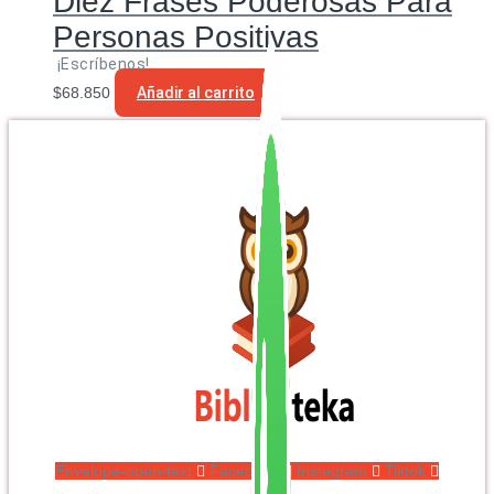
Diez Frases Poderosas Para
Personas Positivas
¡Escríbenos!
$
68.850
Añadir al carrito
Envelope-open-text
Facebook
Instagram
Tiktok