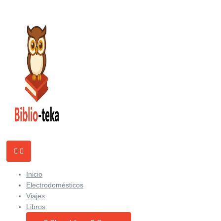
Ir
al
contenido
Inicio
Electrodomésticos
Viajes
Libros