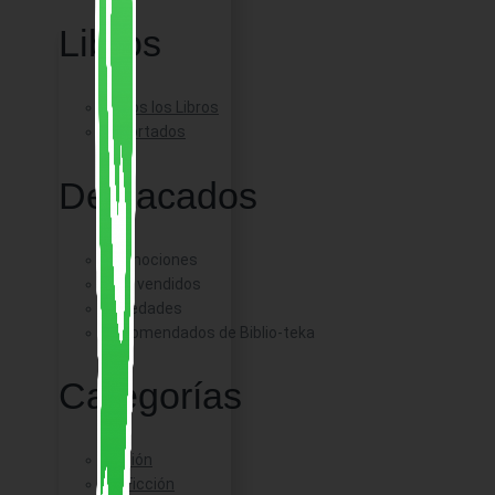
Libros
Todos los Libros
Importados
Destacados
Promociones
Más vendidos
Novedades
Recomendados de Biblio-teka
Categorías
Ficción
No Ficción