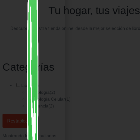
Tu hogar, tus viajes
Descubre nuestra tienda online: desde la mejor selección de libr
Categorías
Libros
(2)
Biología
(2)
Biología Celular
(1)
Ciencia
(2)
Restablecer
Mostrando los 2 resultados