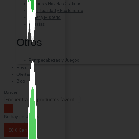
Comics y Novelas Gráficas
Espiritualidad y Esoterismo
Triller y Misterio
Poesías
Otros
Rompecabezas y Juegos
Revistas
Ofertas
Blog
Buscar
No hay productos
en el carrito.
$
0
0
Carrito