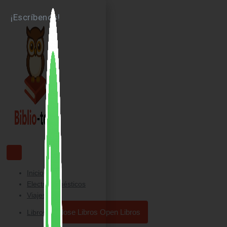
Ir
¡Escríbenos!
al
contenido
Inicio
Electrodomésticos
Viajes
Close Libros
Open Libros
Libros