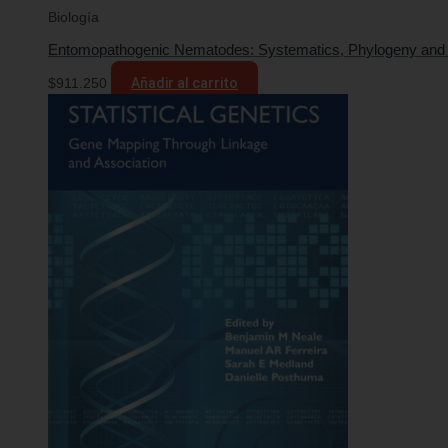
Biología
Entomopathogenic Nematodes: Systematics, Phylogeny and 
$
911.250
Añadir al carrito