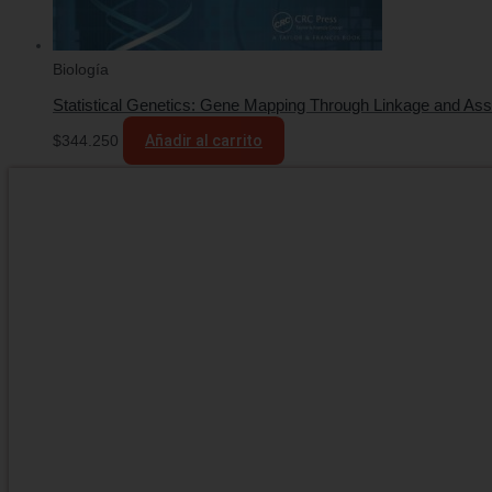
Biología
Statistical Genetics: Gene Mapping Through Linkage and Ass
$
344.250
Añadir al carrito